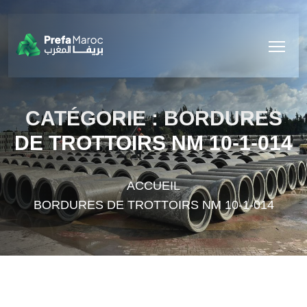
Skip to content
CATÉGORIE :
BORDURES
DE TROTTOIRS NM 10-1-014
ACCUEIL
BORDURES DE TROTTOIRS NM 10-1-014